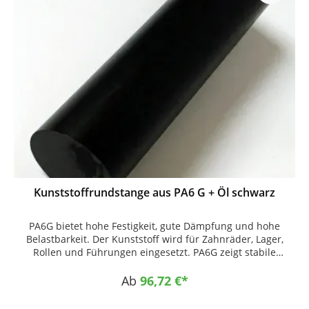
Kunststoffrundstange aus PA6 G + Öl schwarz
PA6G bietet hohe Festigkeit, gute Dämpfung und hohe
Belastbarkeit. Der Kunststoff wird für Zahnräder, Lager,
Rollen und Führungen eingesetzt. PA6G zeigt stabile
Eigenschaften bei dauerhafter mechanischer
Beanspruchung. Zuschnitt und CNC-Fertigung nach
Ab
96,72 €*
Zeichnung sind möglich. Einsatzgebiete • Zahnräder • Lager
• Rollen • Führungen Eigenschaften • hoch belastbar •