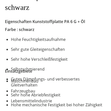
schwarz
Eigenschaften Kunststoffplatte
PA 6 G + Öl
Farbe : schwarz
Hohe Feuchtigkeitsaufnahme
Sehr gute Gleiteigenschaften
Sehr hohe Verschleißfestigkeit
Selbstschmierend
Einsatzgebiete
Gutes Dämpfungs- und verbessertes
Maschinenbau
Gleitverhalten
Fahrzeugbau
Sehr hohe Abriebfestigkeit
Lebensmittelindustrie
Hohe mechanische Festigkeit bei hoher Zähigkeit