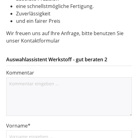
PTFE Kunststoff
eine schnellstmögliche Fertigung.
Zuverlässigkeit
PET Kunststoff
und ein fairer Preis
PVDF Kunststoff
Wir freuen uns auf Ihre Anfrage, bitte benutzen Sie
PEEK Kunststoff
unser Kontaktformular
So triffst du die richtige Werkstoffwahl
Auswahlassistent Werkstoff - gut beraten 2
Verschleiß und Gleitkontakt. Fokus auf
Abriebfestigkeit und Reibwert.
Kommentar
Mechanische Last. Fokus auf Festigkeit,
Schlagzähigkeit, Steifigkeit.
Temperaturbereich. Fokus auf
Dauergebrauchstemperatur.
Chemie und Reinigungsmedien. Fokus auf
Beständigkeit.
Vorname*
Toleranzen. Fokus auf Maßhaltigkeit und
Kriechverhalten.