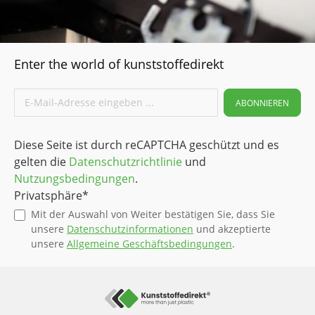
Hilfst du bei der Werkstoffauswahl?
Ja. Sende Zeichnung, Foto oder Einsatzdaten. Wir
Enter the world of kunststoffedirekt
empfehlen dir einen passenden Werkstoff und
fertigen Zuschnitt oder CNC Teil.
Du willst den passenden Werkstoff ohne Trial and
ABONNIEREN
Error?
Sende deine technische Anfrage oder
Zeichnung. Wir geben dir eine klare Empfehlung und
Diese Seite ist durch reCAPTCHA geschützt und es
setzen Zuschnitt oder CNC Teil direkt um.
gelten die
Datenschutzrichtlinie
und
Nutzungsbedingungen
.
Privatsphäre*
Mit der Auswahl von Weiter bestätigen Sie, dass Sie
unsere
Datenschutzinformationen
und akzeptierte
unsere
Allgemeine Geschäftsbedingungen
.