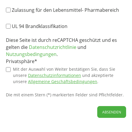
bei uns Halbzeuge, Zuschnitte und CNC Fertigung
Zulassung für den Lebensmittel- Pharmabereich
nach Zeichnung.
Kunststoffplatten
und
Kunststoffrundstangen
UL 94 Brandklassifikation
Zuschnitte
,
Gleitprofile
Diese Seite ist durch reCAPTCHA geschützt und es
Frästeile
und
Drehteile
gelten die
Datenschutzrichtlinie
und
Nutzungsbedingungen
.
FAQ Werkstoffkunde
Privatsphäre*
Worin liegt der Unterschied zwischen
Mit der Auswahl von Weiter bestätigen Sie, dass Sie
PE300, PE500 und PE1000?
unsere
Datenschutzinformationen
und akzeptierte
unsere
Allgemeine Geschäftsbedingungen
.
Die Typen unterscheiden sich vor allem im
Molekulargewicht. Mit steigendem Typ steigt die
Die mit einem Stern (*) markierten Felder sind Pflichtfelder.
Abriebfestigkeit und die Eignung für Gleit und
Verschleiß. Für einfache Bauteile passt PE300, für
ABSENDEN
robuste technische Teile PE500, für Gleit und
Verschleiß PE1000.
Welcher Kunststoff passt für enge