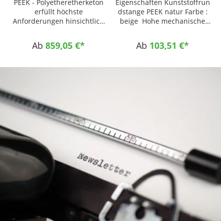
PEEK - Polyetheretherketon
Eigenschaften Kunststoffrun
erfüllt höchste
dstange PEEK natur Farbe :
Anforderungen hinsichtlich
beige Hohe mechanische
Dauergebrauchstemperatur
Festigkeit auch unter
bis zu 260°C, chemischer
thermischer Belastung Hohe
Ab
859,05 €*
Ab
103,51 €*
Widerstandsfähigkeit, Gleit-
Dauergebrauchstemperatur
und Verschleißverhalten,
Hervorragende chemische
Strahlenbeständigkeit und
Beständigkeit Hohe
Brandverhalten. Auch bei
Verschleißfestigkeit bei
hoher thermischer Belastung
guten Gleiteigenschaften
besitzt dieser Werkstoff sehr
Sehr dimensionsstabil Gute
gute Gleiteigenschaften und
Zerspanbarkeit
weist eine hohe
Einsatzgebiete
Verschleißfestigkeit auf.
Anwendungen mit hohen
Eigenschaften
Einsatztemperaturen und
Kunststoffplatte PEEK natur
hohen mechanischen
Farbe : beige Hohe
Belastungen
mechanische Festigkeit auch
Elektroisolatoren Transport
unter thermischer Belastung
Dichtungen Medizintechnik
Hohe
Luft- und Raumfahrt
Dauergebrauchstemperatur
chemische
Hervorragende chemische
Verfahrenstechnik
Beständigkeit Hohe
Komponenten für
Verschleißfestigkeit bei
Dialysegeräte