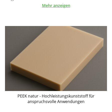
Mehr anzeigen
Sehr hohe Temperaturbeständigkeit
Hohe mechanische Festigkeit
Hohe Steifigkeit
Sehr gute Chemikalienbeständigkeit
Gute Verschleißfestigkeit
Geringe Feuchtigkeitsaufnahme
Typische Anwendungen
Hochbelastete Maschinenelemente
Bauteile mit Temperaturbeanspruchung
Präzisionskomponenten
Medizintechnische Bauteile
PEEK natur - Hochleistungskunststoff für
Metallersatz in technischen Konstruktionen
anspruchsvolle Anwendungen
PEEK im Werkstoffvergleich