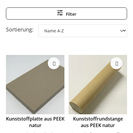
Im Vergleich zu
PVDF
bietet PEEK eine deutlich höhere
Filter
Temperatur- und Druckbeständigkeit. Gegenüber
PTFE
besitzt PEEK eine höhere mechanische Festigkeit
Sortierung:
bei höherem Reibwert.
CNC Bearbeitung von PEEK
PEEK wird durch
CNC Kunststoffbearbeitung
präzise
verarbeitet. Wir fertigen
Frästeile
und
Drehteile
nach
Zeichnung für anspruchsvolle Anwendungen.
Weitere technische Vergleiche finden Sie in der
Werkstoffkunde
.
Senden Sie uns Ihre Zeichnung oder technische
Spezifikation.
Wir unterstützen Sie bei
Hochleistungsanwendungen mit PEEK.
Kunststoffplatte aus PEEK
Kunststoffrundstange
natur
aus PEEK natur