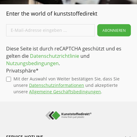
guten Gleiteigenschaften
Sehr dimensionsstabil Gute
Enter the world of kunststoffedirekt
Zerspanbarkeit
Einsatzgebiete
Anwendungen mit hohen
ABONNIEREN
Einsatztemperaturen und
hohen mechanischen
Belastungen
Diese Seite ist durch reCAPTCHA geschützt und es
Elektroisolatoren Transport
gelten die
Datenschutzrichtlinie
und
Dichtungen Medizintechnik
Luft- und Raumfahrt
Nutzungsbedingungen
.
chemische
Privatsphäre*
Verfahrenstechnik
Mit der Auswahl von Weiter bestätigen Sie, dass Sie
Komponenten für
unsere
Datenschutzinformationen
und akzeptierte
Dialysegeräte
unsere
Allgemeine Geschäftsbedingungen
.
SERVICE-HOTLINE