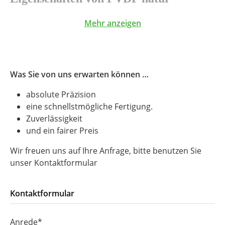
Sehr hohe Beständigkeit gegen Säuren und
Mehr anzeigen
Chemikalien
Gute Temperaturbeständigkeit
Geringe Wasseraufnahme
Was Sie von uns erwarten können …
Hohe Maßhaltigkeit
absolute Präzision
Geeignet für technische Bauteile mit
eine schnellstmögliche Fertigung.
Medienkontakt
Zuverlässigkeit
Typische Anwendungen
und ein fairer Preis
Bauteile im Chemieanlagenbau
Wir freuen uns auf Ihre Anfrage, bitte benutzen Sie
unser Kontaktformular
Rohrhalterungen und Gehäuse
Technische Komponenten mit Flüssigkeitskontakt
Kontaktformular
Industriebauteile mit Temperaturbelastung
CNC Bearbeitung von PVDF
Anrede*