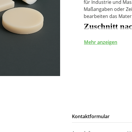
für Industrie und Mas
Maßangaben oder Zeic
bearbeiten das Mater
Zuschnitt na
Plattenzuschnitte 
Mehr anzeigen
Rundmaterial nac
Sonderformate und
Kleinserien und Ers
Unsere Zuschnitte ba
Kunststoffplatten
un
unterschiedlichen We
Verfügbare W
Kontaktformular
PE1000
für hohe Ab
PE500
für robust