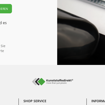
IEREN
d es
 Sie
rte
SHOP SERVICE
INFORM