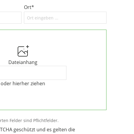
g
oder fertigen präzise
Frästeile aus
Ort*
hnung.
 Maßangaben oder technische
rn maßgenaue Kunststoffzuschnitte für
Dateianhang
oder hierher ziehen
ten Felder sind Pflichtfelder.
PTCHA geschützt und es gelten die