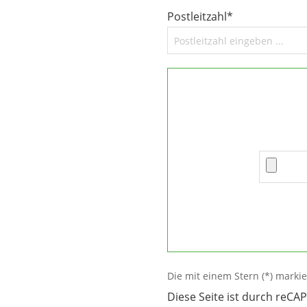
Kunststoffbearbeitun
Postleitzahl*
Kunststoff
nach Zeic
Senden Sie uns Ihre
Zeichnung.
Wir liefe
Ihre Anwendung.
Die mit einem Stern (*) markier
Diese Seite ist durch reCA