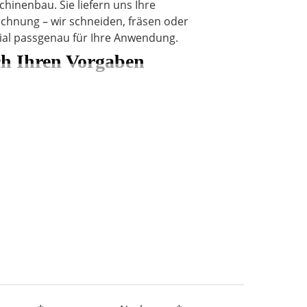
chinenbau. Sie liefern uns Ihre
hnung – wir schneiden, fräsen oder
ial passgenau für Ihre Anwendung.
ch Ihren Vorgaben
nach Länge und Breite
h Wunschlänge
 individuelle Geometrien
atzteile
sieren auf hochwertigen
d
Kunststoffrundstangen
in
rkstoffen.
erkstoffe
riebfestigkeit
e Anwendungen