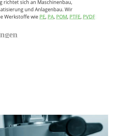
g richtet sich an Maschinenbau,
atisierung und Anlagenbau. Wir
he Werkstoffe wie
PE
,
PA
,
POM
,
PTFE
,
PVDF
ungen
Kunststoff
Kunststoff
erien und Serienfertigung
Zeichnung oder Muster
nd reproduzierbare Qualität
n der CNC Bearbeitung
rschleißfeste Gleitkunststoffe wie
 Werkstoffe wie
PA6G
sowie maßhaltige
C
. Für chemisch oder thermisch
dungen fertigen wir Bauteile aus
PTFE
,