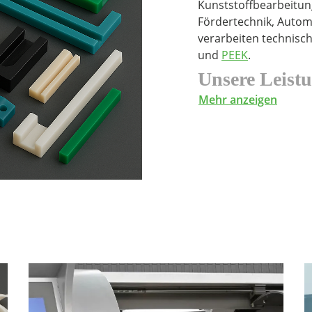
Kunststoffbearbeitun
Fördertechnik, Autom
verarbeiten technisc
und
PEEK
.
Unsere Leist
Mehr anzeigen
CNC Frästeile aus 
CNC Drehteile aus 
Einzelteile, Kleins
Bearbeitung nach 
Enge Toleranzen u
Werkstoffe i
Wir bearbeiten hochve
PE1000
, konstruktive
Materialien wie
POM-
anspruchsvolle Anwen