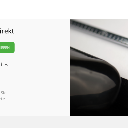
irekt
IEREN
d es
 Sie
rte