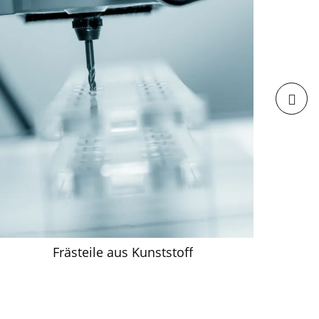
rk und
glichkeiten
nlagen und Bearbeitungsmöglichkeiten
re Anlagen und Fertigungsmöglichkeiten
.
 Zeichnung oder Anfrage.
Wir fertigen
le für industrielle Anwendungen.
Frästeile aus Kunststoff