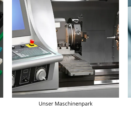
PVDF
und
PEEK
.
Maschinenpa
Fertigungsmö
Details zu unseren A
finden Sie unter
Unse
Senden Sie uns Ihre
präzise Kunststofftei
Unser Maschinenpark