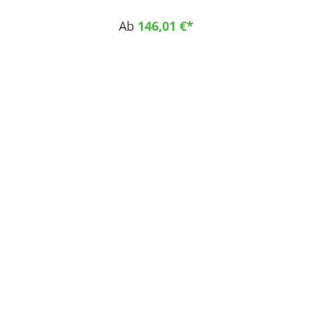
Gleitvermögen hohe Abriebfestigkeit hohe
mechanische Festigkeit bei höher Zähigkeit
Ab
146,01 €*
Einsatzgebiete Maschinenbau als. Gleitteile,
Rollen, Buchsen Fahrzeugbau als Gleitteile,
Hebezeuge, Seilrollen Lebensmittelindustrie als.
Gleitteile, Fördersterne, Transportschnecken