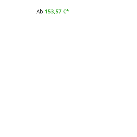
Hohe mechanische Festigkeit bei hoher Zähigkeit
Sehr gute Zerspanbarkeit Einsatzgebiete
Ab
153,57 €*
Maschinenbau Offshore Fahrzeugbau
Lebensmittelindustrie