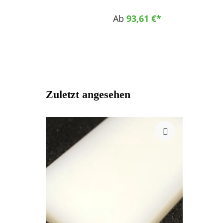
Abriebfestigkeit Hohe mechanische Festigkeit bei
hoher Zähigkeit Sehr gute Zerspanbarkeit
Ab
93,61 €*
Einsatzgebiete Maschinenbau Offshore
Fahrzeugbau Lebensmittelindustrie
Zuletzt angesehen