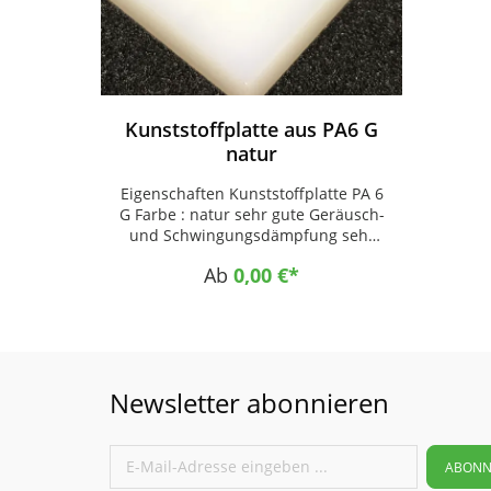
Kunststoffplatte aus PA6 G
natur
Eigenschaften Kunststoffplatte PA 6
G Farbe : natur sehr gute Geräusch-
und Schwingungsdämpfung sehr
gutes Gleitvermögen hohe
Ab
0,00 €*
Abriebfestigkeit hohe mechanische
Festigkeit bei höher Zähigkeit
Einsatzgebiete Maschinenbau als.
Gleitteile, Rollen, Buchsen
Fahrzeugbau als Gleitteile,
Hebezeuge, Seilrollen
Newsletter abonnieren
Lebensmittelindustrie als. Gleitteile,
Fördersterne, Transportschnecken
ABONN