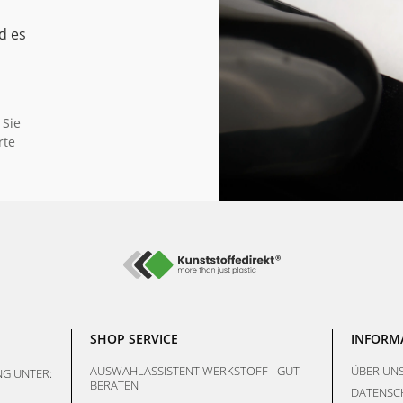
d es
 Sie
rte
SHOP SERVICE
INFORM
AUSWAHLASSISTENT WERKSTOFF - GUT
ÜBER UN
G UNTER:
BERATEN
DATENSC