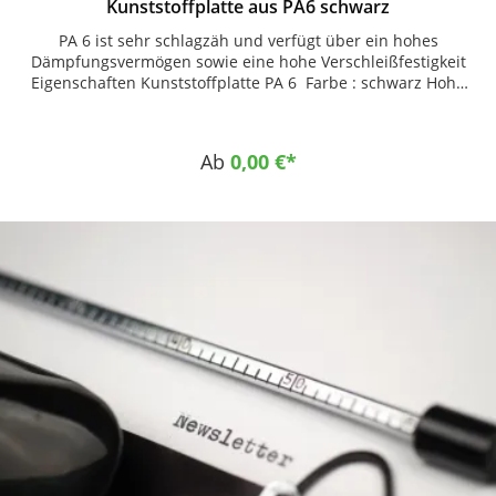
Kunststoffplatte aus PA6 schwarz
PA 6 ist sehr schlagzäh und verfügt über ein hohes
Dämpfungsvermögen sowie eine hohe Verschleißfestigkeit
Eigenschaften Kunststoffplatte PA 6 Farbe : schwarz Hohe
Feuchtigkeitsaufnahme Sehr gute Geräusch- und
Schwingungsdämpfung Sehr gutes Gleitvermögen Hohe
Abriebfestigkeit Hohe mechanische Festigkeit bei höher
Ab
0,00 €*
Zähigkeit Einsatzgebiete Gleitteile Rollen Buchsen Boogies
Seilwinden Hebezeuge Fördersterne Transportschnecken
Seilrollen