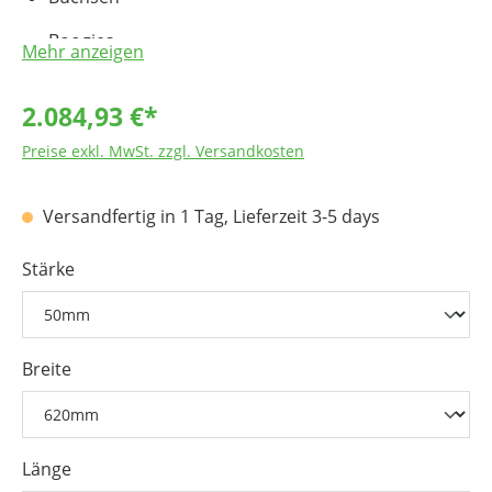
Boogies
Mehr anzeigen
Seilwinden
2.084,93 €*
Hebezeuge
Preise exkl. MwSt. zzgl. Versandkosten
Fördersterne
Versandfertig in 1 Tag, Lieferzeit 3-5 days
Transportschnecken
Seilrollen
Stärke
Breite
Länge