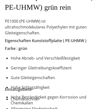
PE-UHMW) grün rein
PE1000 (PE-UHMW) ist
ultrahochmolekulares Polyethylen mit guten
Gleiteigenschaften.
Eigenschaften Kunststoffplatte
( PE-UHMW )
Farbe : grün
Hohe Abrieb- und Verschleißfestigkeit
Geringer Gleitreibungskoeffizient
Gute Gleiteigenschaften
Hohe Schlagzähigkeit
Einsatzgebiete
Hohe Beständigkeit gegen Korrosion und
Chemietechnik
Chemikalien
Allgemeine Fördertechnik