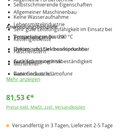
Selbstschmierende Eigenschaften
Allgemeiner Maschinenbau
Keine Wasseraufnahme
Lebensmittelindustrie
Anwendungsbeispiele
Sehr gute Leistungsfähigkeit im Einsatz bei
Temperaturen bis -200 °C
Verpackungsindustrie
Kettengleitleiste
Dynamisch stark beanspruchbar
Elektro- und Elektronikindustrie
Flaschenstern
Gute Spannungsrissbeständigkeit
Auskleidungstechnik
Mitnehmer
Gute Geräuschdämpfung
Papierindustrie
Transportschnecke
Mehr anzeigen
Physiologisch unbedenklich (reine Ausführung)
Fahrzeugbau
Förderelemente
81,53 €*
Medizintechnik
Preise exkl. MwSt. zzgl. Versandkosten
Versandfertig in 3 Tagen, Lieferzeit 2-5 Tage