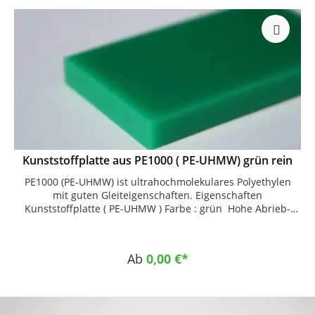
Kunststoffplatte aus PE1000 ( PE-UHMW) grün rein
PE1000 (PE-UHMW) ist ultrahochmolekulares Polyethylen
mit guten Gleiteigenschaften. Eigenschaften
Kunststoffplatte ( PE-UHMW ) Farbe : grün Hohe Abrieb-
und Verschleißfestigkeit Geringer Gleitreibungskoeffizient
Gute Gleiteigenschaften Hohe Schlagzähigkeit Hohe
Beständigkeit gegen Korrosion und Chemikalien
Ab
0,00 €*
Selbstschmierende Eigenschaften Keine Wasseraufnahme
Sehr gute Leistungsfähigkeit im Einsatz bei Temperaturen
bis -200 °C Dynamisch stark beanspruchbar Gute
Spannungsrissbeständigkeit Gute Geräuschdämpfung