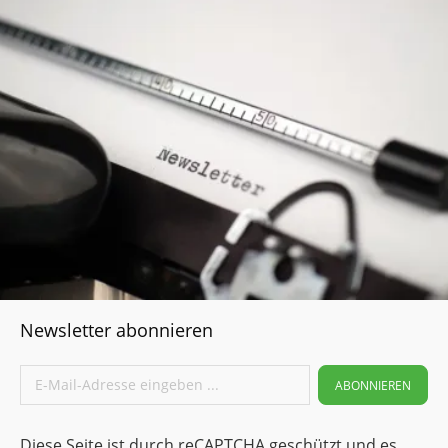
Physiologisch unbedenklich (reine Ausführung)
Einsatzgebiete Chemietechnik Allgemeine Fördertechnik
Allgemeiner Maschinenbau Lebensmittelindustrie
Verpackungsindustrie Elektro- und Elektronikindustrie
Auskleidungstechnik Papierindustrie Fahrzeugbau
Medizintechnik Anwendungsbeispiele Kettengleitleiste
Flaschenstern Mitnehmer Transportschnecke
Förderelemente
Newsletter abonnieren
ABONNIEREN
Diese Seite ist durch reCAPTCHA geschützt und es