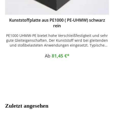
Kunststoffplatte aus PE1000 ( PE-UHMW) schwarz
rein
PE1000 UHMW-PE bietet hohe Verschleißfestigkeit und sehr
gute Gleiteigenschaften. Der Kunststoff wird bei gleitenden
und stoßbelasteten Anwendungen eingesetzt. Typische
Einsatzbereiche sind Kettenführungen, Gleitleisten,
Führungen und Maschinenelemente. PE1000 ist schlagzäh,
Ab
81,45 €*
feuchtigkeitsunempfindlich und gut zerspanbar. Zuschnitt
nach Maß und CNC-Bearbeitung sind möglich.
EINSATZGEBIETE • Fördertechnik • Kettenführungen •
Gleitleisten • Maschinenbau • Industrieanlagen
EIGENSCHAFTEN • abriebfest • gleitfreudig • schlagzäh •
feuchtigkeitsbeständig • gut zerspanbar
Zuletzt angesehen