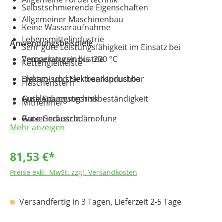
Selbstschmierende Eigenschaften
Allgemeiner Maschinenbau
Keine Wasseraufnahme
Lebensmittelindustrie
Anwendungsbeispiele
Sehr gute Leistungsfähigkeit im Einsatz bei
Temperaturen bis -200 °C
Verpackungsindustrie
Kettengleitleiste
Dynamisch stark beanspruchbar
Elektro- und Elektronikindustrie
Flaschenstern
Gute Spannungsrissbeständigkeit
Auskleidungstechnik
Mitnehmer
Gute Geräuschdämpfung
Papierindustrie
Transportschnecke
Mehr anzeigen
Physiologisch unbedenklich (reine Ausführung)
Fahrzeugbau
Förderelemente
81,53 €*
Medizintechnik
Preise exkl. MwSt. zzgl. Versandkosten
Versandfertig in 3 Tagen, Lieferzeit 2-5 Tage