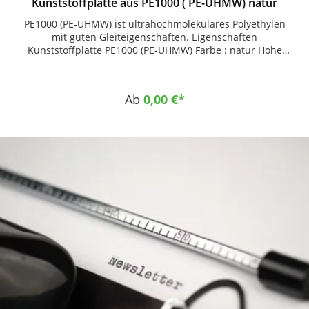
Kunststoffplatte aus PE1000 ( PE-UHMW) natur
PE1000 (PE-UHMW) ist ultrahochmolekulares Polyethylen
mit guten Gleiteigenschaften. Eigenschaften
Kunststoffplatte PE1000 (PE-UHMW) Farbe : natur Hohe
Abrieb- und Verschleißfestigkeit Geringer
Gleitreibungskoeffizient Gute Gleiteigenschaften Hohe
Schlagzähigkeit Hohe Beständigkeit gegen Korrosion und
Ab
0,00 €*
Chemikalien Selbstschmierende Eigenschaften Keine
Wasseraufnahme Sehr gute Leistungsfähigkeit im Einsatz
bei Temperaturen bis -200 °C Dynamisch stark
beanspruchbar Gute Spannungsrissbeständigkeit Gute
Geräuschdämpfung Physiologisch unbedenklich (reine
Ausführung) Einsatzgebiete Chemietechnik Allgemeine
Fördertechnik Allgemeiner Maschinenbau
Lebensmittelindustrie Verpackungsindustrie Elektro- und
Elektronikindustrie Auskleidungstechnik Papierindustrie
Fahrzeugbau Medizintechnik Anwendungsbeispiele
Kettengleitleiste Flaschenstern Mitnehmer
Transportschnecke Förderelemente