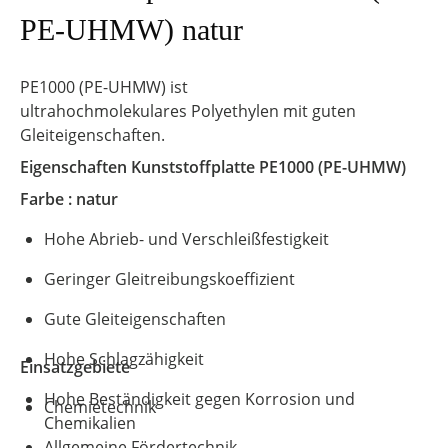
PE-UHMW) natur
PE1000 (PE-UHMW) ist
ultrahochmolekulares Polyethylen mit guten
Gleiteigenschaften.
Eigenschaften Kunststoffplatte
PE1000 (PE-UHMW)
Farbe : natur
Hohe Abrieb- und Verschleißfestigkeit
Geringer Gleitreibungskoeffizient
Gute Gleiteigenschaften
Hohe Schlagzähigkeit
Einsatzgebiete
Hohe Beständigkeit gegen Korrosion und
Chemietechnik
Chemikalien
Allgemeine Fördertechnik