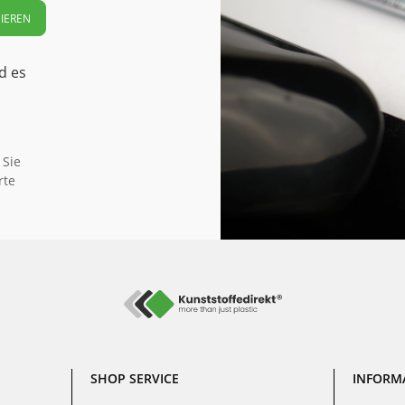
IEREN
d es
 Sie
rte
SHOP SERVICE
INFORM