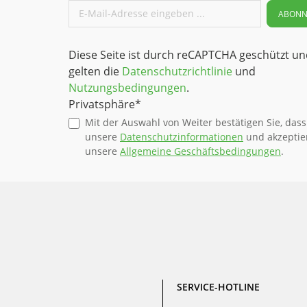
Leistungsfähigkeit im Einsatz bei
ABONN
Temperaturen bis -200 °C
Dynamisch stark beanspruchbar
Gute Spannungsrissbeständigkeit
Diese Seite ist durch reCAPTCHA geschützt un
Gute Geräuschdämpfung
gelten die
Datenschutzrichtlinie
und
Physiologisch unbedenklich (reine
Nutzungsbedingungen
.
Ausführung) Einsatzgebiete
Privatsphäre*
Chemietechnik Allgemeine
Fördertechnik Allgemeiner
Mit der Auswahl von Weiter bestätigen Sie, dass
Maschinenbau
unsere
Datenschutzinformationen
und akzeptie
Lebensmittelindustrie
unsere
Allgemeine Geschäftsbedingungen
.
Verpackungsindustrie Elektro- und
Elektronikindustrie
Auskleidungstechnik
Papierindustrie Fahrzeugbau
Medizintechnik
Anwendungsbeispiele
Kettengleitleiste Flaschenstern
Mitnehmer Transportschnecke
Förderelemente
SERVICE-HOTLINE