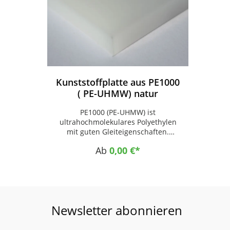
Kunststoffplatte aus PE1000
( PE-UHMW) natur
PE1000 (PE-UHMW) ist
ultrahochmolekulares Polyethylen
mit guten Gleiteigenschaften.
Eigenschaften
Ab
0,00 €*
Kunststoffplatte PE1000 (PE-UHMW)
Farbe : natur Hohe Abrieb- und
Verschleißfestigkeit Geringer
Gleitreibungskoeffizient Gute
Gleiteigenschaften Hohe
Schlagzähigkeit Hohe Beständigkeit
Newsletter abonnieren
gegen Korrosion und Chemikalien
Selbstschmierende Eigenschaften
Keine Wasseraufnahme Sehr gute