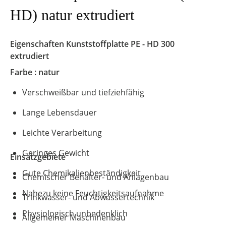
HD) natur extrudiert
Eigenschaften Kunststoffplatte
PE - HD 300
extrudiert
Farbe : natur
Verschweißbar und tiefziehfähig
Lange Lebensdauer
Leichte Verarbeitung
Geringes Gewicht
Einsatzgebiete
Gute Chemikalienbeständigkeit
Chemischer Behälter- und Anlagenbau
Nahezu keine Feuchtigkeitsaufnahme
Trinkwasser- und Abwassertechnik
Physiologisch unbedenklich
Allgemeiner Maschinenbau