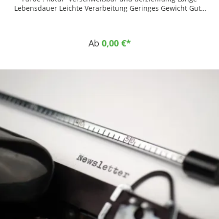
Lebensdauer Leichte Verarbeitung Geringes Gewicht Gute
Chemikalienbeständigkeit Nahezu keine
Feuchtigkeitsaufnahme Physiologisch unbedenklich Gute
mechanische Eigenschaften Einsatzgebiete Chemischer
Ab
0,00 €*
Behälter- und Anlagenbau Trinkwasser- und
Abwassertechnik Allgemeiner Maschinenbau Getränke- und
Lebensmittelindustrie Klima- und Lüftungstechnik Sport &
Freizeit Tiefziehtechnik Orthopädietechnik
Anwendungsbeispiele Kettengleitleiste Flaschenstern
Mitnehmer Förderelemente Rammschutzleisten
Schneidbretter/Schneidunterlagen Rammschutzleisten in
Supermärkten, Krankenhäusern, Kühl- und Schlachthäusern