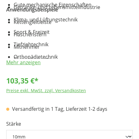
Gute mechanische Eigenschaften
Getränke- und Lebensmittelindustrie
Anwendungsbeispiele
Klima- und Lüftungstechnik
Kettengleitleiste
Sport & Freizeit
Flaschenstern
Tiefziehtechnik
Mitnehmer
Orthopädietechnik
Förderelemente
Mehr anzeigen
Rammschutzleisten
103,35 €*
Schneidbretter/Schneidunterlagen
Preise exkl. MwSt. zzgl. Versandkosten
Rammschutzleisten in Supermärkten,
Krankenhäusern, Kühl- und Schlachthäusern
Versandfertig in 1 Tag, Lieferzeit 1-2 days
Stärke