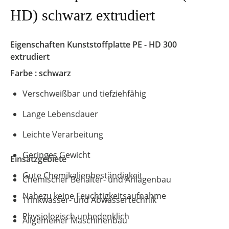
HD) schwarz extrudiert
Eigenschaften Kunststoffplatte PE - HD 300
extrudiert
Farbe : schwarz
Verschweißbar und tiefziehfähig
Lange Lebensdauer
Leichte Verarbeitung
Geringes Gewicht
Einsatzgebiete
Gute Chemikalienbeständigkeit
Chemischer Behälter- und Anlagenbau
Nahezu keine Feuchtigkeitsaufnahme
Trinkwasser- und Abwassertechnik
Physiologisch unbedenklich
Allgemeiner Maschinenbau