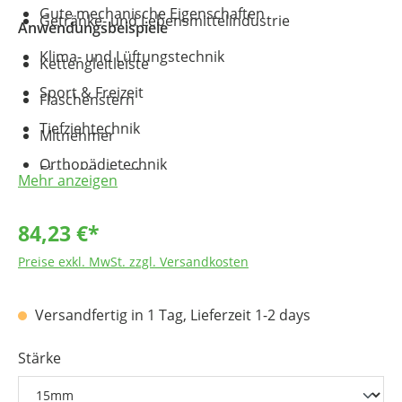
Gute mechanische Eigenschaften
Getränke- und Lebensmittelindustrie
Anwendungsbeispiele
Klima- und Lüftungstechnik
Kettengleitleiste
Sport & Freizeit
Flaschenstern
Tiefziehtechnik
Mitnehmer
Orthopädietechnik
Förderelemente
Mehr anzeigen
Rammschutzleisten
84,23 €*
Schneidbretter/Schneidunterlagen
Preise exkl. MwSt. zzgl. Versandkosten
Rammschutzleisten in Supermärkten,
Krankenhäusern, Kühl- und Schlachthäusern
Versandfertig in 1 Tag, Lieferzeit 1-2 days
Stärke