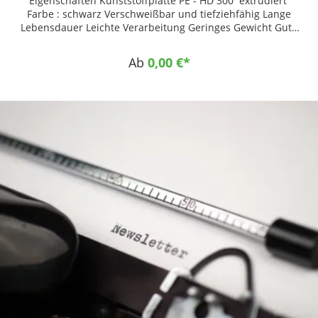
Eigenschaften Kunststoffplatte PE - HD 300 extrudiert
Farbe : schwarz Verschweißbar und tiefziehfähig Lange
Lebensdauer Leichte Verarbeitung Geringes Gewicht Gute
Chemikalienbeständigkeit Nahezu keine
Feuchtigkeitsaufnahme Physiologisch unbedenklich Gute
Ab
0,00 €*
mechanische Eigenschaften Einsatzgebiete Chemischer
Behälter- und Anlagenbau Trinkwasser- und
Abwassertechnik Allgemeiner Maschinenbau Getränke- und
Lebensmittelindustrie Klima- und Lüftungstechnik Sport &
Freizeit Tiefziehtechnik Orthopädietechnik
Anwendungsbeispiele Kettengleitleiste Flaschenstern
Mitnehmer Förderelemente Rammschutzleisten
Schneidbretter/Schneidunterlagen Rammschutzleisten in
Supermärkten, Krankenhäusern, Kühl- und Schlachthäusern