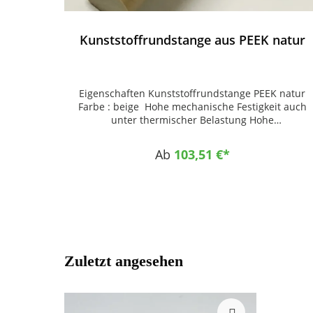
Kunststoffrundstange aus PEEK natur
Eigenschaften Kunststoffrundstange PEEK natur
Farbe : beige Hohe mechanische Festigkeit auch
unter thermischer Belastung Hohe
Dauergebrauchstemperatur Hervorragende
chemische Beständigkeit Hohe
Ab
103,51 €*
Verschleißfestigkeit bei guten Gleiteigenschaften
Sehr dimensionsstabil Gute Zerspanbarkeit
Einsatzgebiete Anwendungen mit hohen
Einsatztemperaturen und hohen mechanischen
Belastungen Elektroisolatoren Transport
Dichtungen Medizintechnik Luft- und Raumfahrt
chemische Verfahrenstechnik Komponenten für
Dialysegeräte
Zuletzt angesehen