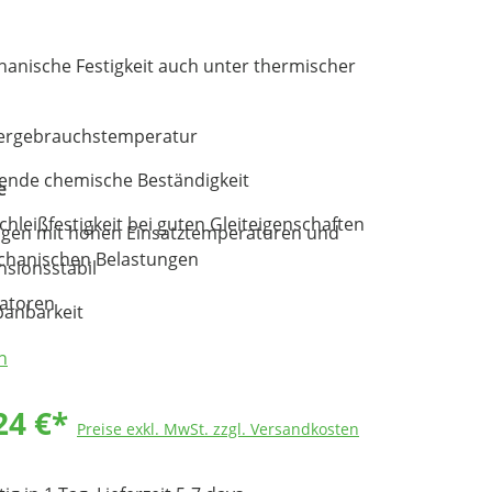
anische Festigkeit auch unter thermischer
ergebrauchstemperatur
ende chemische Beständigkeit
e
hleißfestigkeit bei guten Gleiteigenschaften
en mit hohen Einsatztemperaturen und
hanischen Belastungen
sionsstabil
latoren
panbarkeit
n
n
24 €*
Preise exkl. MwSt. zzgl. Versandkosten
chnik
 Raumfahrt