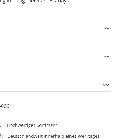
g in 1 Tag, Lieferzeit 5-7 days
 Verfahrenstechnik
en für Dialysegeräte
-0061
t:
Hochwertiges Sortiment
d:
Deutschlandweit innerhalb eines Werktages