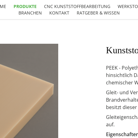
ME
PRODUKTE
CNC KUNSTSTOFFBEARBEITUNG
WERKSTO
BRANCHEN
KONTAKT
RATGEBER & WISSEN
Kunststo
PEEK - Polyet
hinsichtlich 
chemischer Wi
Gleit- und Ve
Brandverhalt
besitzt diese
Gleiteigensch
auf.
Eigenschaften