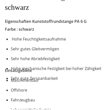
schwarz
Eigenschaften
Kunststoffrundstange
PA 6 G
Farbe : schwarz
Hohe Feuchtigkeitsaufnahme
Sehr gutes Gleitvermögen
Sehr hohe Abriebfestigkeit
Hohe mechanische Festigkeit bei hoher Zähigkeit
Einsatzgebiete
Sehr gute Zerspanbarkeit
Maschinenbau
Offshore
Fahrzeugbau
Lebensmittelindustrie