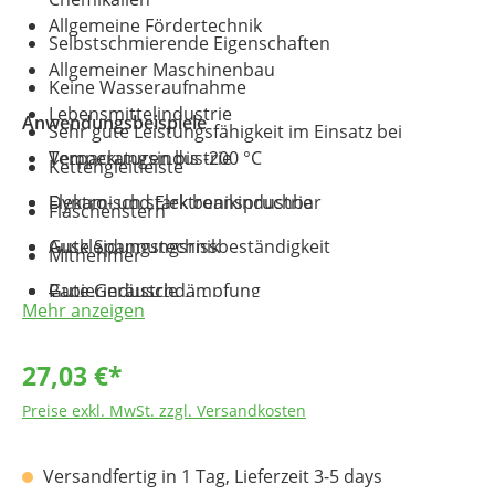
Allgemeine Fördertechnik
Selbstschmierende Eigenschaften
Allgemeiner Maschinenbau
Keine Wasseraufnahme
Lebensmittelindustrie
Anwendungsbeispiele
Sehr gute Leistungsfähigkeit im Einsatz bei
Temperaturen bis -200 °C
Verpackungsindustrie
Kettengleitleiste
Dynamisch stark beanspruchbar
Elektro- und Elektronikindustrie
Flaschenstern
Gute Spannungsrissbeständigkeit
Auskleidungstechnik
Mitnehmer
Gute Geräuschdämpfung
Papierindustrie
Transportschnecke
Mehr anzeigen
Physiologisch unbedenklich (reine Ausführung)
Fahrzeugbau
Förderelemente
27,03 €*
Medizintechnik
Preise exkl. MwSt. zzgl. Versandkosten
Versandfertig in 1 Tag, Lieferzeit 3-5 days