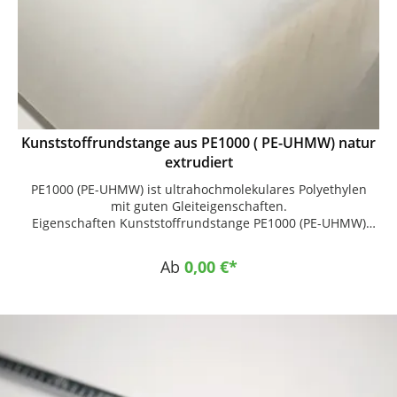
Kunststoffrundstange aus PE1000 ( PE-UHMW) natur
extrudiert
PE1000 (PE-UHMW) ist ultrahochmolekulares Polyethylen
mit guten Gleiteigenschaften.
Eigenschaften Kunststoffrundstange PE1000 (PE-UHMW)
Farbe : natur Hohe Abrieb- und Verschleißfestigkeit
Geringer Gleitreibungskoeffizient Gute Gleiteigenschaften
Ab
0,00 €*
Hohe Schlagzähigkeit Hohe Beständigkeit gegen Korrosion
und Chemikalien Selbstschmierende Eigenschaften Keine
Wasseraufnahme Sehr gute Leistungsfähigkeit im Einsatz
bei Temperaturen bis -200 °C Dynamisch stark
beanspruchbar Gute Spannungsrissbeständigkeit Gute
Geräuschdämpfung Physiologisch unbedenklich (reine
Ausführung) Einsatzgebiete Chemietechnik Allgemeine
Fördertechnik Allgemeiner Maschinenbau