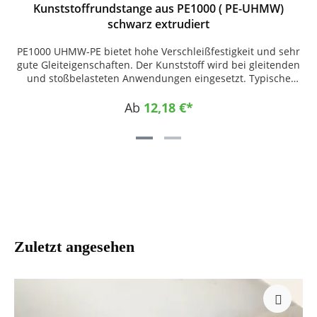
Kunststoffrundstange aus PE1000 ( PE-UHMW)
schwarz extrudiert
PE1000 UHMW-PE bietet hohe Verschleißfestigkeit und sehr
gute Gleiteigenschaften. Der Kunststoff wird bei gleitenden
und stoßbelasteten Anwendungen eingesetzt. Typische
Einsatzbereiche sind Kettenführungen, Gleitleisten,
Führungen und Maschinenelemente. PE1000 ist schlagzäh,
Ab
12,18 €*
feuchtigkeitsunempfindlich und gut zerspanbar. Zuschnitt
nach Maß und CNC-Bearbeitung sind möglich.
EINSATZGEBIETE • Fördertechnik • Kettenführungen •
Gleitleisten • Maschinenbau • Industrieanlagen
EIGENSCHAFTEN • abriebfest • gleitfreudig • schlagzäh •
feuchtigkeitsbeständig • gut zerspanbar
Zuletzt angesehen