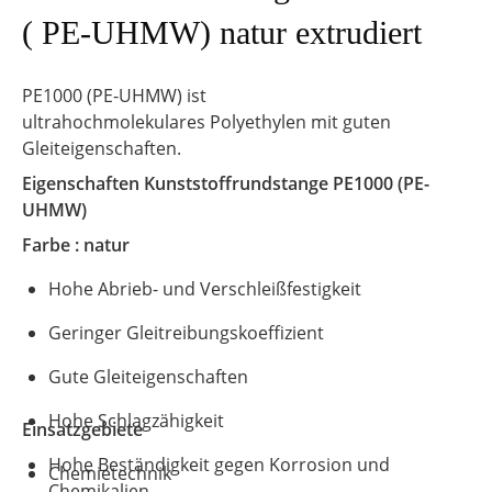
( PE-UHMW) natur extrudiert
PE1000 (PE-UHMW) ist
ultrahochmolekulares Polyethylen mit guten
Gleiteigenschaften.
Eigenschaften
Kunststoffrundstange
PE1000 (PE-
UHMW)
Farbe : natur
Hohe Abrieb- und Verschleißfestigkeit
Geringer Gleitreibungskoeffizient
Gute Gleiteigenschaften
Hohe Schlagzähigkeit
Einsatzgebiete
Hohe Beständigkeit gegen Korrosion und
Chemietechnik
Chemikalien