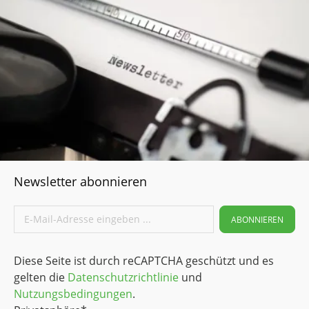
Lebensmittelindustrie Verpackungsindustrie Elektro- und
Elektronikindustrie Auskleidungstechnik Papierindustrie
Fahrzeugbau Medizintechnik Anwendungsbeispiele
Kettengleitleiste Flaschenstern Mitnehmer
Transportschnecke Förderelemente
Newsletter abonnieren
ABONNIEREN
Diese Seite ist durch reCAPTCHA geschützt und es
gelten die
Datenschutzrichtlinie
und
Nutzungsbedingungen
.