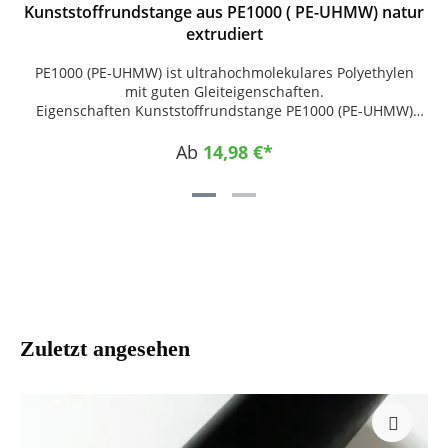
Kunststoffrundstange aus PE1000 ( PE-UHMW) natur
extrudiert
PE1000 (PE-UHMW) ist ultrahochmolekulares Polyethylen
mit guten Gleiteigenschaften.
Eigenschaften Kunststoffrundstange PE1000 (PE-UHMW)
Farbe : natur Hohe Abrieb- und Verschleißfestigkeit
Geringer Gleitreibungskoeffizient Gute Gleiteigenschaften
Ab
14,98 €*
Hohe Schlagzähigkeit Hohe Beständigkeit gegen Korrosion
und Chemikalien Selbstschmierende Eigenschaften Keine
Wasseraufnahme Sehr gute Leistungsfähigkeit im Einsatz
bei Temperaturen bis -200 °C Dynamisch stark
beanspruchbar Gute Spannungsrissbeständigkeit Gute
Geräuschdämpfung Physiologisch unbedenklich (reine
Ausführung) Einsatzgebiete Chemietechnik Allgemeine
Fördertechnik Allgemeiner Maschinenbau
Lebensmittelindustrie Verpackungsindustrie Elektro- und
Elektronikindustrie Auskleidungstechnik Papierindustrie
Zuletzt angesehen
Fahrzeugbau Medizintechnik Anwendungsbeispiele
Kettengleitleiste Flaschenstern Mitnehmer
Transportschnecke Förderelemente