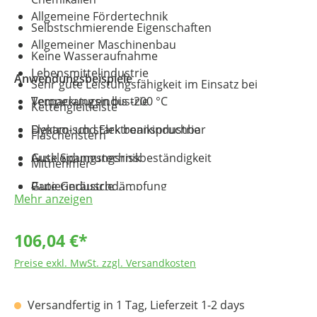
Allgemeine Fördertechnik
Selbstschmierende Eigenschaften
Allgemeiner Maschinenbau
Keine Wasseraufnahme
Lebensmittelindustrie
Anwendungsbeispiele
Sehr gute Leistungsfähigkeit im Einsatz bei
Temperaturen bis -200 °C
Verpackungsindustrie
Kettengleitleiste
Dynamisch stark beanspruchbar
Elektro- und Elektronikindustrie
Flaschenstern
Gute Spannungsrissbeständigkeit
Auskleidungstechnik
Mitnehmer
Gute Geräuschdämpfung
Papierindustrie
Transportschnecke
Mehr anzeigen
Physiologisch unbedenklich (reine Ausführung)
Fahrzeugbau
Förderelemente
106,04 €*
Medizintechnik
Preise exkl. MwSt. zzgl. Versandkosten
Versandfertig in 1 Tag, Lieferzeit 1-2 days