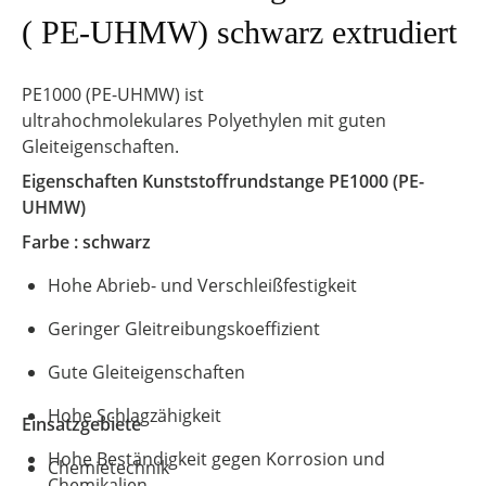
( PE-UHMW) schwarz extrudiert
PE1000 (PE-UHMW) ist
ultrahochmolekulares Polyethylen mit guten
Gleiteigenschaften.
Eigenschaften
Kunststoffrundstange
PE1000 (PE-
UHMW)
Farbe : schwarz
Hohe Abrieb- und Verschleißfestigkeit
Geringer Gleitreibungskoeffizient
Gute Gleiteigenschaften
Hohe Schlagzähigkeit
Einsatzgebiete
Hohe Beständigkeit gegen Korrosion und
Chemietechnik
Chemikalien