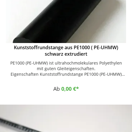
Kunststoffrundstange aus PE1000 ( PE-UHMW)
schwarz extrudiert
PE1000 (PE-UHMW) ist ultrahochmolekulares Polyethylen
mit guten Gleiteigenschaften.
Eigenschaften Kunststoffrundstange PE1000 (PE-UHMW)
Farbe : schwarz Hohe Abrieb- und Verschleißfestigkeit
Geringer Gleitreibungskoeffizient Gute Gleiteigenschaften
Ab
0,00 €*
Hohe Schlagzähigkeit Hohe Beständigkeit gegen Korrosion
und Chemikalien Selbstschmierende Eigenschaften Keine
Wasseraufnahme Sehr gute Leistungsfähigkeit im Einsatz
bei Temperaturen bis -200 °C Dynamisch stark
beanspruchbar Gute Spannungsrissbeständigkeit Gute
Geräuschdämpfung Physiologisch unbedenklich (reine
Ausführung) Einsatzgebiete Chemietechnik Allgemeine
Fördertechnik Allgemeiner Maschinenbau