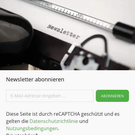
Lebensmittelindustrie Verpackungsindustrie Elektro- und
Elektronikindustrie Auskleidungstechnik Papierindustrie
Fahrzeugbau Medizintechnik Anwendungsbeispiele
Kettengleitleiste Flaschenstern Mitnehmer
Transportschnecke Förderelemente
Newsletter abonnieren
ABONNIEREN
Diese Seite ist durch reCAPTCHA geschützt und es
gelten die
Datenschutzrichtlinie
und
Nutzungsbedingungen
.