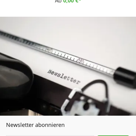
Ab
0,00 €*
Textilindustrie, Lebensmittelindustrie Zahnräder,
Zählwerksteile, Steuerscheiben, Laufräder, Lager, Gleit- und
Federelemente Pumpenteile, Ventilkörper,
Schnappelemente, Lagerkäfige Dichtungen, Kupplungsteile,
Getriebeteile, Sortier- und Zuführeinrichtungen,
Pumpengehäuse, Flansche Elektro- und Elektronikindustrie
als Spulenkörper, Isolatoren, Relais- und Trafogehäuse
Medizintechnik als Instrumentengriffe, Anpassungsstücke
Newsletter abonnieren