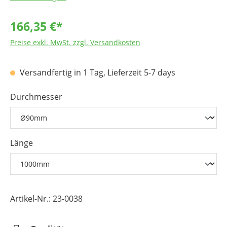
Zahnräder, Zählwerksteile, Steuerscheiben,
Laufräder, Lager, Gleit- und Federelemente
166,35 €*
Pumpenteile, Ventilkörper, Schnappelemente,
Preise exkl. MwSt. zzgl. Versandkosten
Lagerkäfige
Dichtungen, Kupplungsteile, Getriebeteile, Sortier-
Versandfertig in 1 Tag, Lieferzeit 5-7 days
und Zuführeinrichtungen,
Durchmesser
Pumpengehäuse, Flansche
Elektro- und Elektronikindustrie als Spulenkörper,
Isolatoren, Relais- und Trafogehäuse
Länge
Medizintechnik als Instrumentengriffe,
Anpassungsstücke
Artikel-Nr.:
23-0038