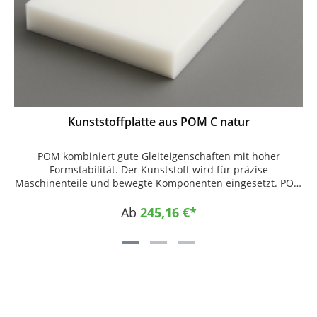
Kunststoffplatte aus POM C natur
POM kombiniert gute Gleiteigenschaften mit hoher
Formstabilität. Der Kunststoff wird für präzise
Maschinenteile und bewegte Komponenten eingesetzt. POM
eignet sich für Anwendungen mit engen Toleranzen. CNC-
Bearbeitung und Zuschnitt sind möglich. Einsatzgebiete •
Ab
245,16 €*
Präzisionsteile • Automatisierung • Maschinenbau
Eigenschaften • gleitfreudig • formstabil • maßhaltig • gut
zerspanbar