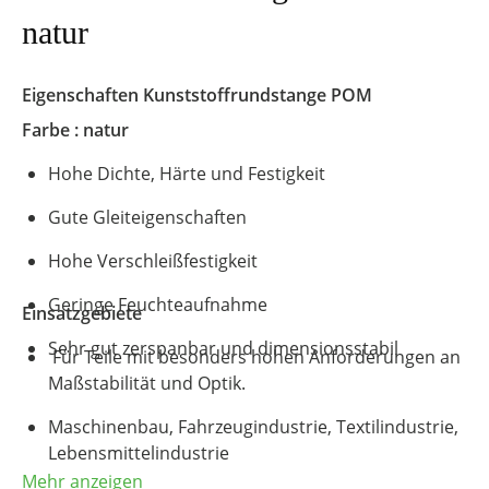
natur
Eigenschaften
Kunststoffrundstange
POM
Farbe : natur
Hohe Dichte, Härte und Festigkeit
Gute Gleiteigenschaften
Hohe Verschleißfestigkeit
Geringe Feuchteaufnahme
Einsatzgebiete
Sehr gut zerspanbar und dimensionsstabil
Für Teile mit besonders hohen Anforderungen an
Maßstabilität und Optik.
Maschinenbau, Fahrzeugindustrie, Textilindustrie,
Lebensmittelindustrie
Mehr anzeigen