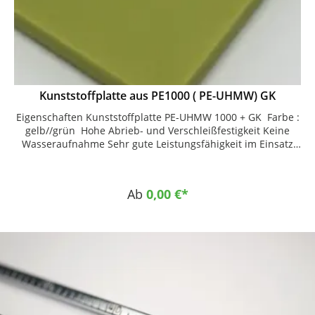
Kunststoffplatte aus PE1000 ( PE-UHMW) GK
Eigenschaften Kunststoffplatte PE-UHMW 1000 + GK Farbe :
gelb//grün Hohe Abrieb- und Verschleißfestigkeit Keine
Wasseraufnahme Sehr gute Leistungsfähigkeit im Einsatz
bei Temperaturen bis -200 °C Dynamisch stark
beanspruchbar Einsatzgebiete Chemietechnik Allgemeine
Fördertechnik Allgemeiner Maschinenbau
Ab
0,00 €*
Lebensmittelindustrie Verpackungsindustrie Hafenbau
Bergbau Sport & Freizeit Elektro- und Elektronikindustrie
Auskleidungstechnik Papierindustrie Fahrzeugbau
Medizintechnik Anwendungsbeispiele Kettengleitleiste
Flaschenstern Mitnehmer Transportschnecke
Förderelemente