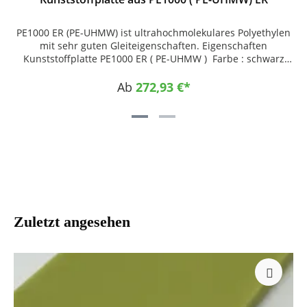
PE1000 ER (PE-UHMW) ist ultrahochmolekulares Polyethylen
mit sehr guten Gleiteigenschaften. Eigenschaften
Kunststoffplatte PE1000 ER ( PE-UHMW ) Farbe : schwarz
Sehr hohe Abrieb- und Verschleißfestigkeit Sehr geringer
Gleitreibungskoeffizient Sehr gute Gleiteigenschaften Hohe
Ab
272,93 €*
Schlagzähigkeit Hohe Beständigkeit gegen Korrosion und
Chemikalien Selbstschmierende Eigenschaften Keine
Wasseraufnahme Sehr gute Leistungsfähigkeit im Einsatz
bei Temperaturen bis -200 °C Dynamisch stark
beanspruchbar Gute Spannungsrissbeständigkeit Gute
Geräuschdämpfung Physiologisch unbedenklich (reine
Ausführung) Einsatzgebiete Chemietechnik Allgemeine
Fördertechnik Allgemeiner Maschinenbau
Lebensmittelindustrie Verpackungsindustrie Elektro- und
Elektronikindustrie Auskleidungstechnik Papierindustrie
Zuletzt angesehen
Fahrzeugbau Medizintechnik Anwendungsbeispiele
Kettengleitleiste Flaschenstern Mitnehmer
Transportschnecke Förderelemente