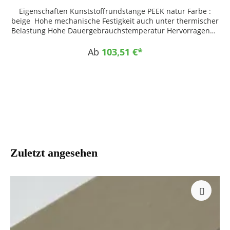
Eigenschaften Kunststoffrundstange PEEK natur Farbe :
beige Hohe mechanische Festigkeit auch unter thermischer
Belastung Hohe Dauergebrauchstemperatur Hervorragende
chemische Beständigkeit Hohe Verschleißfestigkeit bei
guten Gleiteigenschaften Sehr dimensionsstabil Gute
Ab
103,51 €*
Zerspanbarkeit Einsatzgebiete Anwendungen mit hohen
Einsatztemperaturen und hohen mechanischen
Belastungen Elektroisolatoren Transport Dichtungen
Medizintechnik Luft- und Raumfahrt chemische
Verfahrenstechnik Komponenten für Dialysegeräte
Zuletzt angesehen