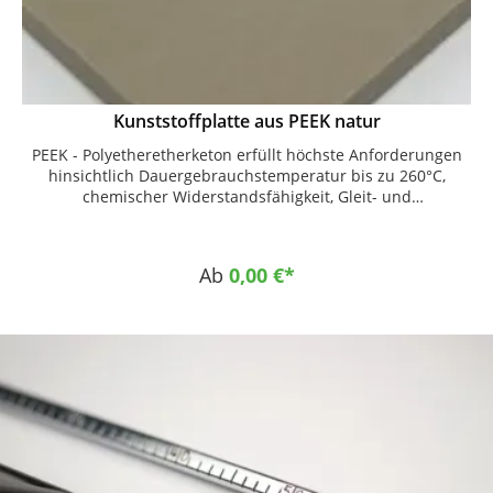
Kunststoffplatte aus PEEK natur
PEEK - Polyetheretherketon erfüllt höchste Anforderungen
hinsichtlich Dauergebrauchstemperatur bis zu 260°C,
chemischer Widerstandsfähigkeit, Gleit- und
Verschleißverhalten, Strahlenbeständigkeit und
Brandverhalten. Auch bei hoher thermischer Belastung
besitzt dieser Werkstoff sehr gute Gleiteigenschaften und
Ab
0,00 €*
weist eine hohe Verschleißfestigkeit auf. Eigenschaften
Kunststoffplatte PEEK natur Farbe : beige Hohe
mechanische Festigkeit auch unter thermischer Belastung
Hohe Dauergebrauchstemperatur Hervorragende
chemische Beständigkeit Hohe Verschleißfestigkeit bei
guten Gleiteigenschaften Sehr dimensionsstabil Gute
Zerspanbarkeit Einsatzgebiete Anwendungen mit hohen
Einsatztemperaturen und hohen mechanischen
Belastungen Elektroisolatoren Transport Dichtungen
Medizintechnik Luft- und Raumfahrt chemische
Verfahrenstechnik Komponenten für Dialysegeräte