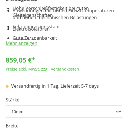
Hohe Verschleißfestigkeit bei guten
Anwendungen mit hohen Einsatztemperaturen
Gleiteigenschaften
und hohen mechanischen Belastungen
Sehr dimensionsstabil
Elektroisolatoren
Gute Zerspanbarkeit
Transport
Mehr anzeigen
Dichtungen
859,05 €*
Medizintechnik
Preise exkl. MwSt. zzgl. Versandkosten
Luft- und Raumfahrt
Versandfertig in 1 Tag, Lieferzeit 5-7 days
chemische Verfahrenstechnik
Komponenten für Dialysegeräte
Stärke
Breite