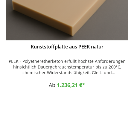
Kunststoffplatte aus PEEK natur
PEEK - Polyetheretherketon erfüllt höchste Anforderungen
hinsichtlich Dauergebrauchstemperatur bis zu 260°C,
chemischer Widerstandsfähigkeit, Gleit- und
Verschleißverhalten, Strahlenbeständigkeit und
Brandverhalten. Auch bei hoher thermischer Belastung
Ab
1.236,21 €*
besitzt dieser Werkstoff sehr gute Gleiteigenschaften und
weist eine hohe Verschleißfestigkeit auf. Eigenschaften
Kunststoffplatte PEEK natur Farbe : beige Hohe
mechanische Festigkeit auch unter thermischer Belastung
Hohe Dauergebrauchstemperatur Hervorragende
chemische Beständigkeit Hohe Verschleißfestigkeit bei
guten Gleiteigenschaften Sehr dimensionsstabil Gute
Zerspanbarkeit Einsatzgebiete Anwendungen mit hohen