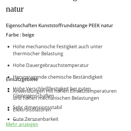
natur
Eigenschaften
Kunststoffrundstange
PEEK natur
Farbe : beige
Hohe mechanische Festigkeit auch unter
thermischer Belastung
Hohe Dauergebrauchstemperatur
Hervorragende chemische Beständigkeit
Einsatzgebiete
Hohe Verschleißfestigkeit bei guten
Anwendungen mit hohen Einsatztemperaturen
Gleiteigenschaften
und hohen mechanischen Belastungen
Sehr dimensionsstabil
Elektroisolatoren
Gute Zerspanbarkeit
Transport
Mehr anzeigen