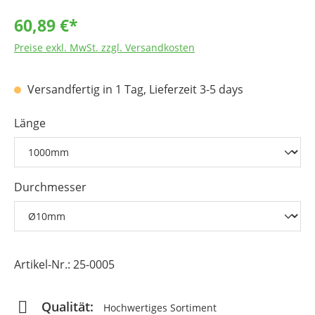
Dichtungen
60,89 €*
Medizintechnik
Preise exkl. MwSt. zzgl. Versandkosten
Luft- und Raumfahrt
Versandfertig in 1 Tag, Lieferzeit 3-5 days
chemische Verfahrenstechnik
Komponenten für Dialysegeräte
Länge
Durchmesser
Artikel-Nr.:
25-0005
Qualität:
Hochwertiges Sortiment