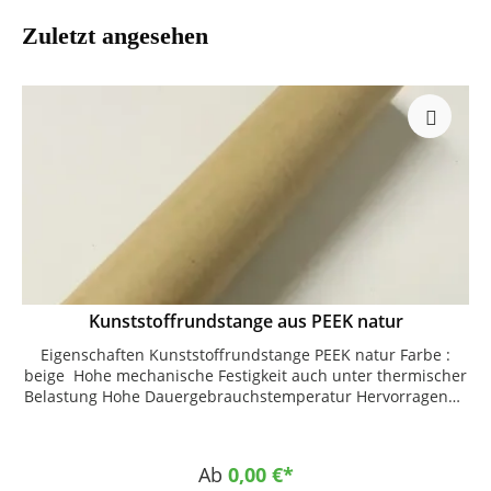
Einsatztemperaturen und hohen mechanischen
Belastungen Elektroisolatoren Transport Dichtungen
Zuletzt angesehen
Medizintechnik Luft- und Raumfahrt chemische
Verfahrenstechnik Komponenten für Dialysegeräte
Kunststoffrundstange aus PEEK natur
Eigenschaften Kunststoffrundstange PEEK natur Farbe :
beige Hohe mechanische Festigkeit auch unter thermischer
Belastung Hohe Dauergebrauchstemperatur Hervorragende
chemische Beständigkeit Hohe Verschleißfestigkeit bei
guten Gleiteigenschaften Sehr dimensionsstabil Gute
Zerspanbarkeit Einsatzgebiete Anwendungen mit hohen
Ab
0,00 €*
Einsatztemperaturen und hohen mechanischen